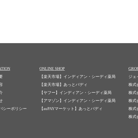
ATION
ONLINE SHOP
GRO
要
【楽天市場】インディアン・シーディ薬局
ジェ
容
【楽天市場】あっとバディ
株式
介
【ヤフー】インディアン・シーディ薬局
株式
せ
【アマゾン】インディアン・シーディ薬局
株式
バシーポリシー
【auPAYマーケット】あっとバディ
株式
株式