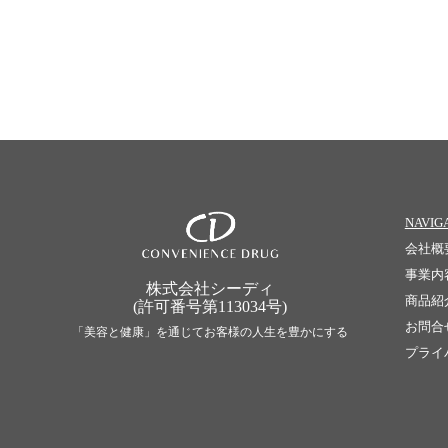
NAVIG
会社概
事業内
株式会社シーディ
商品紹
(許可番号第113034号)
お問合
「美容と健康」を通じてお客様の人生を豊かにする
プライ